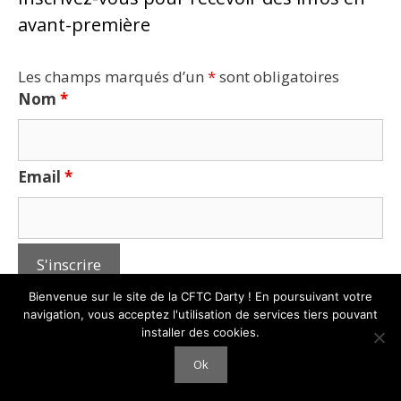
avant-première
Les champs marqués d’un
*
sont obligatoires
Nom
*
Email
*
Bienvenue sur le site de la CFTC Darty ! En poursuivant votre
navigation, vous acceptez l'utilisation de services tiers pouvant
installer des cookies.
Tous droits réservés
CFTC-CSFV
© - 2026 -
Mentions légales
Ok
-
Plan du site