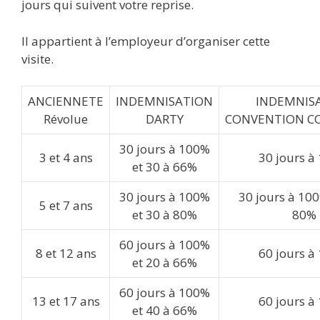
jours qui suivent votre reprise.
Il appartient à l’employeur d’organiser cette
visite.
ANCIENNETE
INDEMNISATION
INDEMNIS
Révolue
DARTY
CONVENTION CO
30 jours à 100%
3 et 4 ans
30 jours à
et 30 à 66%
30 jours à 100%
30 jours à 100
5 et 7 ans
et 30 à 80%
80%
60 jours à 100%
8 et 12 ans
60 jours à
et 20 à 66%
60 jours à 100%
13 et 17 ans
60 jours à
et 40 à 66%