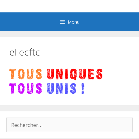
Aller
au
contenu
Menu
ellecftc
Rechercher :