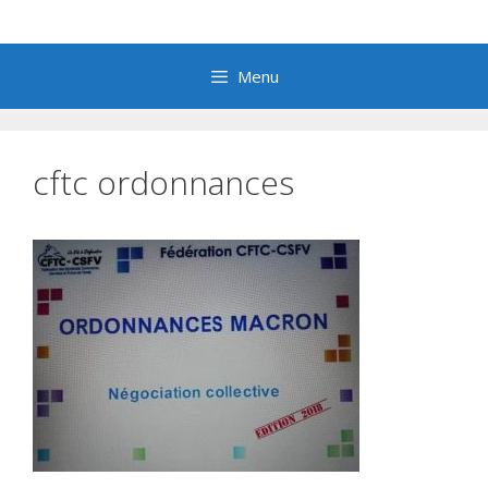
Aller
au
contenu
Menu
cftc ordonnances