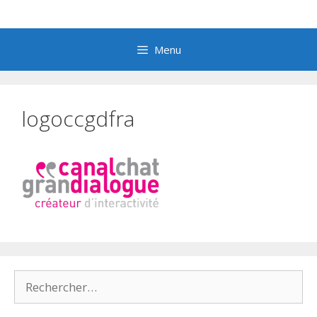
Aller
au
contenu
Menu
logoccgdfra
Rechercher :