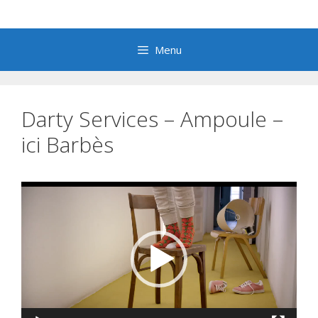
Aller
au
contenu
Menu
Darty Services – Ampoule –
ici Barbès
Lecteur
vidéo