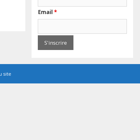
Email
*
u site